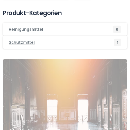
Produkt-Kategorien
9
Reinigungsmittel
9
Produ
1
Schutzmittel
1
Produ
Nicht verzagen